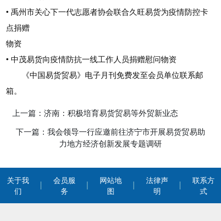
• 禹州市关心下一代志愿者协会联合久旺易货为疫情防控卡
点捐赠
物资
• 中茂易货向疫情防抗一线工作人员捐赠慰问物资
《中国易货贸易》电子月刊免费发至会员单位联系邮
箱。
上一篇：济南：积极培育易货贸易等外贸新业态
下一篇：我会领导一行应邀前往济宁市开展易货贸易助
力地方经济创新发展专题调研
关于我
会员服
网站地
法律声
联系方
们
务
图
明
式