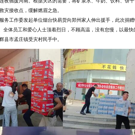
连夜驰援河南。根据灾区的需要，将矿泉水、牛奶、饮料、饼干
救灾接收点，缓解燃眉之急。
服务工作委发起单位烟台快易货向郑州家人伸出援手，此次捐赠物
大箱。全体员工和爱心人士顶着烈日，不顾高温，没有怠慢，以最
辉县市孟庄镇受灾村民手中。