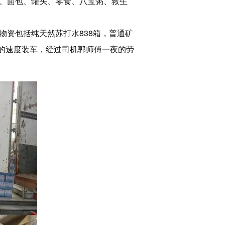
、面包、罐头、零食、八宝粥、救生
资包括纯天然苏打水838箱，普通矿
快的速度装车，经过司机郭师傅一夜的劳