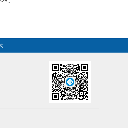
32%。
式