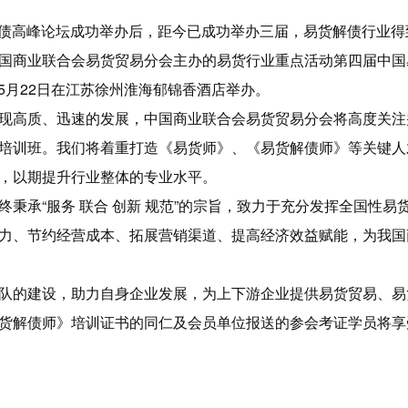
易货解债高峰论坛成功举办后，距今已成功举办三届，易货解债行业
国商业联合会易货贸易分会主办的易货行业重点活动第四届中国
至5月22日在江苏徐州淮海郁锦香酒店举办。
现高质、迅速的发展，中国商业联合会易货贸易分会将高度关注
培训班。我们将着重打造《易货师》、《易货解债师》等关键人
，以期提升行业整体的专业水平。
秉承“服务 联合 创新 规范”的宗旨，致力于充分发挥全国性
力、节约经营成本、拓展营销渠道、提高经济效益赋能，为我国
队的建设，助力自身企业发展，为上下游企业提供易货贸易、易
货解债师》培训证书的同仁及会员单位报送的参会考证学员将享