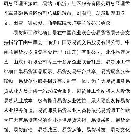
司总经理王振武、易站（临沂）社区服务有限公司总经理孟
凡军及融易通股份副总裁陈瑞苗、刘海燕、总裁助理田汉
文、田雪、梁如俊、商学院院长卢英兰等参加会议。
易货师工作站项目是在中国商业联合会易货贸易分会支
持指导下由中库会（临沂）国际易货交易股份有限公司、中
商联易货股权投资基金管理（山东）有限公司、北斗品牌运
营（山东）有限公司等三十多家企业联合打造。易货师工作
站项目集易货源品展示、易货交易平台共享、易货配套服务
联动、易货创业服务指导等功能于一体，为广大易货师及易
货从业人员提供一站式综合服务。易货师工作站将大大降低
易货从业成本、极高提升易货从业效益，最大限度发挥易货
从业服务价值。易货师及易货从业人员将依托易货师工作站
为广大有易货需求的企业提供易货营销、易货采购、易货金
融、易货解债、易货减压、易货赋能、易货科技、易货文化