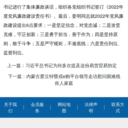
书记进行了集体廉政谈话，组织各党组织书记签订《2022年
度党风廉政建设责任书》。最后，姜明同志就2022年党风廉
政建设提出6点要求：一是坚定信念，对党忠诚；二是攻坚
克难，守正创新；三是勇于担当，善于作为；四是坚持原
则，敢于斗争；五是严守规矩，不逾底线；六是责任到位、
监督到位。
上一篇：习近平总书记为何多次提及这份易货贸易协定
下一篇：内蒙古爱立特暨戎e购平台领导走访慰问困难残
疾人家庭
关于我
会员服
网站地
法律声
联系方
们
务
图
明
式