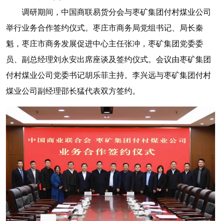
调研期间，中国商联易货分会与枣矿集团付村煤业公司
举行业务合作签约仪式。枣庄市商务局党组书记、局长秦
魁，枣庄市商务发展促进中心主任张冲，枣矿集团党委委
员、副总经理刘永安出席座谈及签约仪式。会议由枣矿集团
付村煤业公司党委书记胡乐菲主持。李兴远与枣矿集团付村
煤业公司副经理邵长猛代表双方签约。