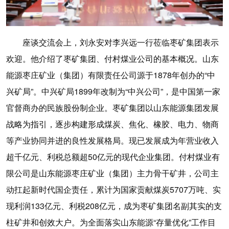
座谈交流会上，刘永安对李兴远一行莅临枣矿集团表示
欢迎。他介绍了枣矿集团、付村煤业公司的基本概况。山东
能源枣庄矿业（集团）有限责任公司源于1878年创办的“中
兴矿局”。中兴矿局1899年改制为“中兴公司”，是中国第一家
官督商办的民族股份制企业。枣矿集团以山东能源集团发展
战略为指引，逐步构建形成煤炭、焦化、橡胶、电力、物商
等产业协同并进的良性发展格局。现已发展成为年营业收入
超千亿元、利税总额超50亿元的现代企业集团。付村煤业有
限公司是山东能源枣庄矿业（集团）主力骨干矿井，公司主
动扛起新时代国企责任，累计为国家贡献煤炭5707万吨、实
现利润133亿元、利税208亿元，成为枣矿集团名副其实的支
柱矿井和创效大户。为全面落实山东能源“存量优化”工作目