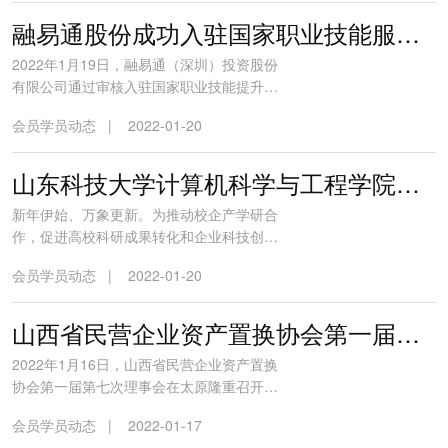
《关于促进绿色消费的指导意见》、商务部
《关于大力发展绿色流通的指导意见》等国
融易通股份成功入驻国家职业技能服务平台
家政策的支持下，运用互联网+易货思维所打
2022年1月19日，融易通（深圳）投资股份
造的创新型项目。社区易站项...
有限公司通过审核入驻国家职业技能提升培
训服务平台。国家职业技能提升培训服务平
会员学员动态
|
2022-01-20
台是中华人民共和国人力资源和社会保障部
所属平台，由国家职业技能提升行动领导小
组办公室、中国就业培训技术指导中心指
山东科技大学计算机科学与工程学院与北京华之梦教育科技集团有限公司产学研合作签约暨揭牌仪式成功举行
导，人力资源和社会保障部事业单位人事服
新年伊始、万象更新。为推动校企产学研合
务中心、中国国家人事人才培训网...
作，促进高校科研成果转化和企业科技创新
能力提升，服务地方经济社会发展，2022年1
会员学员动态
|
2022-01-20
月18日，在华之梦产业园隆重举行山东科技
大学计算机科学与工程学院-北京华之梦教育
科技集团有限公司产学研合作签约暨揭牌仪
山西省民营企业资产置换协会第一届第七次理事会召开
式，开启了双方战略合作的序幕。在这知识
2022年1月16日，山西省民营企业资产置换
经济的时代，科技创新和管...
协会第一届第七次理事会在太原隆重召开。
山西省商务厅原厅长、山西省品牌与标准化
会员学员动态
|
2022-01-17
建设促进会会长、协会总顾问孙跃进，山西