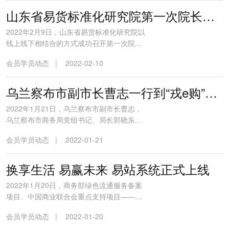
部门的支持下，在社会各界有识之士的参与
下，取得了较快发展。为了让更多中小微企
山东省易货标准化研究院第一次院长扩大会议成功召开
业了解现代新易货，正确运用易货思维、易
2022年2月9日，山东省易货标准化研究院以
货平台帮助企业解决资金短缺、库存积...
线上线下相结合的方式成功召开第一次院长
扩大会议。中国商业联合会特邀副会长、中
会员学员动态
|
2022-02-10
国商业联合会易货贸易分会会长李兴远应邀
参加会议。山东省易货标准化研究院院长林
丽、副院长张岩博士、李雪松博士以及来自
乌兰察布市副市长曹志一行到“戎e购”调研指导工作
安徽、重庆、四川、哈尔滨、海南、济南、
2022年1月21日，乌兰察布市副市长曹志，
威海、日照、德州、义乌、临沂...
乌兰察布市商务局党组书记、局长郭晓东，
丰镇市副市长张永军，丰镇市工信局局长李
会员学员动态
|
2022-01-21
华，丰镇市商务局局长金银宝等领导一行
到“戎e购”调研指导工作。集团董事长韩俊、
总经理冯岳宏、经理赵春等团队人员陪同调
换享生活 易赢未来 易站系统正式上线
研。有关领导参观了“戎e购”在丰镇市的办公
2022年1月20日，商务部绿色流通服务备案
场所和创建的平台线下易...
项目、中国商业联合会重点支持项目——易
站系统正式上线。易站是易站绿色科技集团
会员学员动态
|
2022-01-20
有限公司在国家发改委、中宣部等10部委