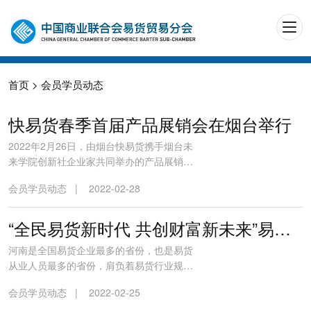
首页
>
会员学员动态
快易货春季首届产品展销会在烟台举行
2022年2月26日，由烟台快易货携手烟台未
来学院创新社企业家共同举办的产品展销会
在烟台国金家居博览中心快易货展厅举行。
会员学员动态
|
2022-02-28
到场参展商户数十家，商品种类繁多，产品
琳琅满目。此次产品展销会帮助客户在新春
过后的第一个销售季，创出销售业绩小高
“全民易货新时代 共创财富新未来”易货行业研讨交流会在洛阳成功举行
峰。为了带动烟台中小微企业经济提速，增
河南是全国易货企业最多的省份，也是易货
加客户流量，拓宽经营渠道，快易...
从业人员最多的省份，肩负着易货行业规范
发展的重任，肩负着易货行业人才培养的使
会员学员动态
|
2022-02-25
命。近年来，洛阳市的易货贸易在政府有关