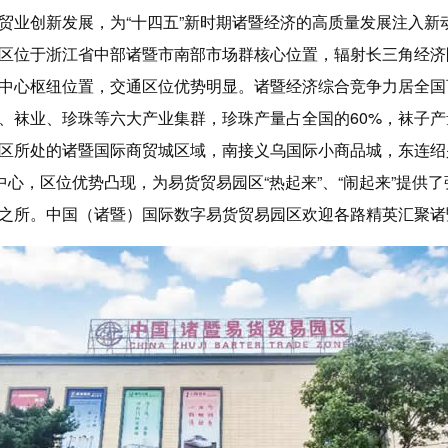
贸业创新发展，为“十四五”新时期诸暨经济的高质量发展注入新
区位于浙江省中部诸暨市南部市场群核心位置，辐射长三角经济
中心枢纽位置，交通区位优势明显。诸暨经济综合竞争力居全国
、袜业、珍珠等六大产业集群，珍珠产量占全国的60%，袜子产
区所处的诸暨国际商贸城区域，南接义乌国际小商品城，东连绍
中心，区位优势凸现，为易货贸易园区“热起来”、“闹起来”提供
之所。中国（诸暨）国际数字易货贸易园区欢迎各路精英汇聚诸