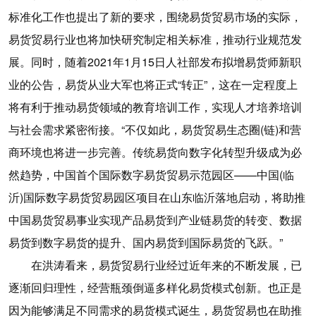
标准化工作也提出了新的要求，围绕易货贸易市场的实际，
易货贸易行业也将加快研究制定相关标准，推动行业规范发
展。同时，随着2021年1月15日人社部发布拟增易货师新职
业的公告，易货从业大军也将正式“转正”，这在一定程度上
将有利于推动易货领域的教育培训工作，实现人才培养培训
与社会需求紧密衔接。“不仅如此，易货贸易生态圈(链)和营
商环境也将进一步完善。传统易货向数字化转型升级成为必
然趋势，中国首个国际数字易货贸易示范园区——中国(临
沂)国际数字易货贸易园区项目在山东临沂落地启动，将助推
中国易货贸易事业实现产品易货到产业链易货的转变、数据
易货到数字易货的提升、国内易货到国际易货的飞跃。”
在洪涛看来，易货贸易行业经过近年来的不断发展，已
逐渐回归理性，经营瓶颈倒逼多样化易货模式创新。也正是
因为能够满足不同需求的易货模式诞生，易货贸易也在助推