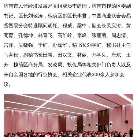
济南市民营经济发展局党组成员李建国，济南市槐荫区委副
书记、区长刘敬涛，槐荫区副区长李君，中国商业联合会易
货贸易分会特邀顾问胡翎、程威、梁中，副会长吴庆涛、黄
蘭育、孔德坤、林青飞、高维岭、李峰、张丽凯、周忠清、
宫萍、吴晓强、于红、孙嘉华，秘书长刘宇虹、秘书处主任
马育松，副秘书长田雪、田汉文、林丽、孙学见、唐斌、王
芳，槐荫区商务局、发改局、投促局等相关部门负责人以及
来自全国各地的行业协会、相关企业代表300余人参加会
议。