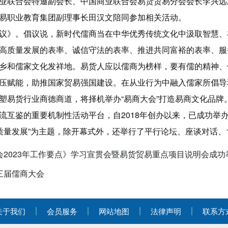
业联合会特邀副会长、中国商业联合会易货贸易分会会长李兴远
易职业教育集团副理事长田汉文陪同参加相关活动。
议》。倡议说，新时代儒商当在中华优秀传统文化中汲取智慧、
高质量发展的表率、诚信守法的表率、推进共同富裕的表率、服
乡和儒家文化发祥地。易货人应以儒商为榜样，要有儒的精神、
压赋能，助推国家贸易强国建设。在从业行为中融入儒家所倡导和
塑易货行业商德商道，将择机举办“易商大会”打造易商文化品牌
流互鉴的重要机制性活动平台，自2018年创办以来，已成功举
高质量发展”为主题，除开幕式外，还举行了平行论坛、座谈对话、
2023年工作要点》学习宣贯会暨易货贸易重点项目说明会成功
三届儒商大会
关于我们
会员服务
网站地图
法律声明
联系方