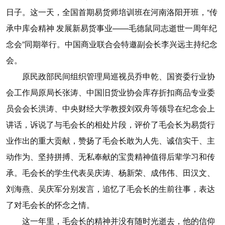
日子。这一天，全国首期易货师培训班在河南洛阳开班，“传
承中库会精神 发展新易货事业——毛德鼠同志逝世一周年纪
念会”同期举行。中国商业联合会特邀副会长李兴远主持纪念
会。
原民政部民间组织管理局巡视员乔申乾、国资委行业协
会工作局原局长张涛、中国旧货业协会库存折扣商品专业委
员会会长洪涛、中央财经大学教授刘双舟等领导在纪念会上
讲话，诉说了与毛会长的相处片段，评价了毛会长为易货行
业作出的重大贡献，赞扬了毛会长敢为人先、诚信实干、主
动作为、坚持拼搏、无私奉献的宝贵精神值得后辈学习和传
承。毛会长的学生代表吴庆涛、杨新荣、成伟伟、田汉文、
刘海燕、吴庆军分别发言，追忆了毛会长的生前往事，表达
了对毛会长的怀念之情。
这一年里，毛会长的精神并没有随时光逝去，他的信仰