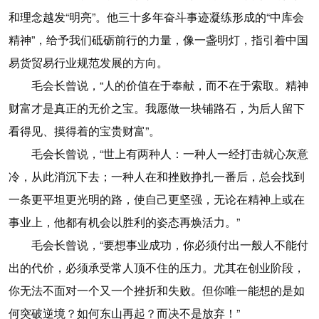
和理念越发“明亮”。他三十多年奋斗事迹凝练形成的“中库会
精神”，给予我们砥砺前行的力量，像一盏明灯，指引着中国
易货贸易行业规范发展的方向。
毛会长曾说，“人的价值在于奉献，而不在于索取。精神
财富才是真正的无价之宝。我愿做一块铺路石，为后人留下
看得见、摸得着的宝贵财富”。
毛会长曾说，“世上有两种人：一种人一经打击就心灰意
冷，从此消沉下去；一种人在和挫败挣扎一番后，总会找到
一条更平坦更光明的路，使自己更坚强，无论在精神上或在
事业上，他都有机会以胜利的姿态再焕活力。”
毛会长曾说，“要想事业成功，你必须付出一般人不能付
出的代价，必须承受常人顶不住的压力。尤其在创业阶段，
你无法不面对一个又一个挫折和失败。但你唯一能想的是如
何突破逆境？如何东山再起？而决不是放弃！”